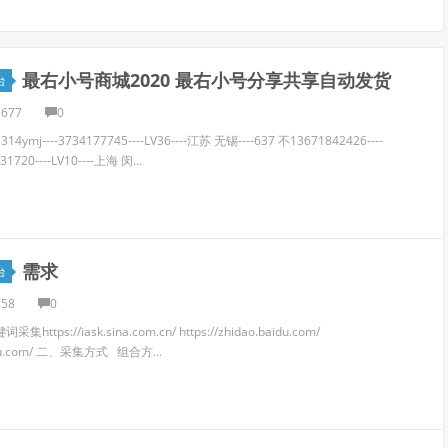
最右小号商城2020 最右小号分享共享自动发货
台
1677
0
314ymj----3734177745----LV36----江苏 无锡----637 不13671842426----
31720----LV10----上海 闵...
需求
台
758
0
ps://iask.sina.com.cn/ https://zhidao.baidu.com/
ogou.com/ 二、采集方式 组合方...