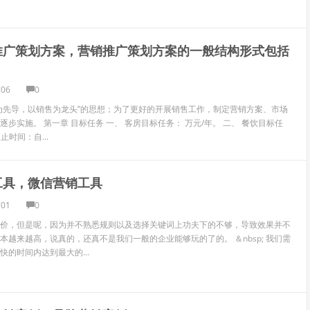
推广策划方案，营销推广策划方案的一般结构形式包括
706
0
先导，以销售为龙头”的思想；为了更好的开展销售工作，制定营销方案、市场
步实施。 第一章 目标任务 一、 客房目标任务： 万元/年。 二、 餐饮目标任
止时间：自...
工具，微信营销工具
701
0
，但是呢，因为并不熟悉规则以及选择关键词上功夫下的不够，导致效果并不
本越来越高，说真的，还真不是我们一般的企业能够玩的了的。 ＆nbsp; 我们需
的时间内达到最大的...