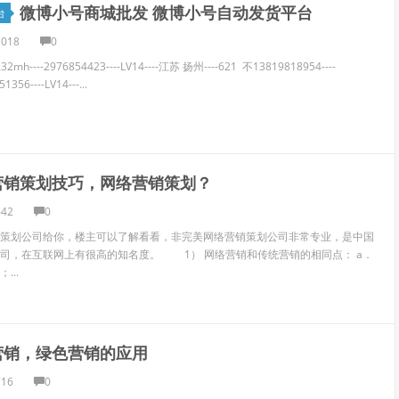
微博小号商城批发 微博小号自动发货平台
台
1018
0
232mh----2976854423----LV14----江苏 扬州----621 不13819818954----
1356----LV14---...
营销策划技巧，网络营销策划？
642
0
划公司给你，楼主可以了解看看，非完美网络营销策划公司非常专业，是中国
司，在互联网上有很高的知名度。 1） 网络营销和传统营销的相同点： a．
...
营销，绿色营销的应用
716
0