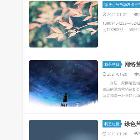
微博小号自动发卡平
2021-01-21
13801454232----524
lxj19890831----532445
网络
我是栏目
2021-01-20
介绍一家网络营销策
顶级的网络营销策划公
两者都是一种营销活动；
绿色
我是栏目
2021-01-20