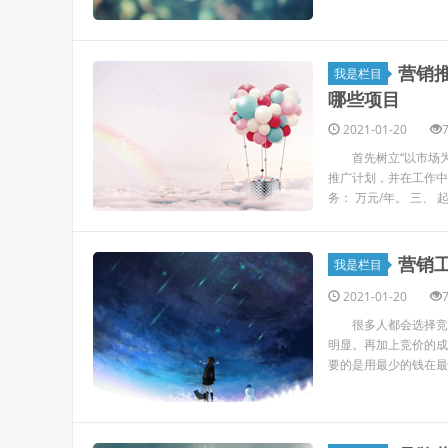
营销
我是栏目
哪些项目
2021-01-20
首先树立“以市场为
推广计划，并在工作中逐
务： 万元/年。 三、 起
营销
我是栏目
2021-01-20
很多人都会选择竞价
明显。再加上竞价的成
要的是用最少的钱在最快