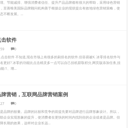
、节能减排、增强消费者信任、提升产品品牌都有很大的帮助，采用绿色营销
，至善唯美国际品牌顾问机构善于根据企业的现状提出有效地绿色营销策略，使
不断发展。...
点击软件
659
0
击软件 不知道,现在市场上有很多的刷排名的软件.但容易被K. 冰零排名软件与
名更好? 冰零的功能比点击精灵多一点可以自己挂机获取积分,网页版添加任务,挂
:1、增...
品牌营销，互联网品牌营销案例
727
0
品牌的较量。品牌的比较和竞争的前提先要对品牌进行品牌形象设计。所以，
助企业实现形象的提升，使消费者在更快的时间内找到你的企业或者是品牌。但
障长期的效果，这样对企业长远...