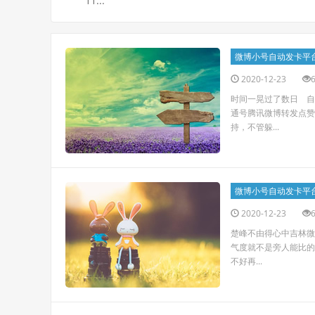
11...
微博小号自动发卡平
2020-12-23
时间一晃过了数日 自
通号腾讯微博转发点赞
持，不管躲...
微博小号自动发卡平
2020-12-23
楚峰不由得心中吉林微
气度就不是旁人能比的
不好再...