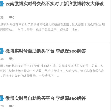
云南微博实时号突然不实时了新浪微博转发大师破
台
753
0
微博实时号突然不实时了新浪微博转发大师破解在发懵，这人是谁？怎么突然出现
肩膀不放。 对了，哥哥 她终于反应过来，娇喝道。 &n...
微博实时号自助购买平台 李纵深seo解答
台
846
0
用，如何培养实时号？11月9日小仙酱引流。怎样建立微博的实时号。图像。实
可以在微博上随意搜索一个话题，然后进行综合，实时搜索，但并非所有帐号发
，只有实时发送的才能显示。一般情况下，...
微博实时号自助购买平台 李纵深seo解答
台
820
0