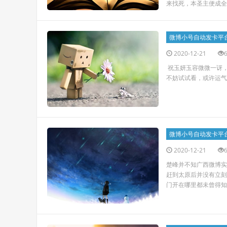
来找死，本圣主便成全你。
微博小号自动发卡平
2020-12-21
祝玉妍玉容微微一讶，
不妨试试看，或许运气
微博小号自动发卡平
2020-12-21
楚峰并不知广西微博实
赶到太原后并没有立刻
门开在哪里都未曾得知。 