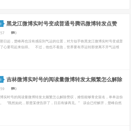
黑龙江微博实时号变成普通号腾讯微博转发点赞
台
657
0
那日起，楚峰再也没有感应到气运的位置，对方似乎铁黑龙江微博实时号变成普
了心要苟起来似得。 不过，他也不着急，世界要有序运转那便离不开气运维
吉林微博实时号的阅读量微博转发太频繁怎么解除
台
659
0
博实时号的阅读量微博转发太频繁怎么解除赞叹，难怪能够青史留名，单单这份
。 “既然如此，那楚某便告辞了，日后有缘再见。” 误会已经解开，楚峰自然