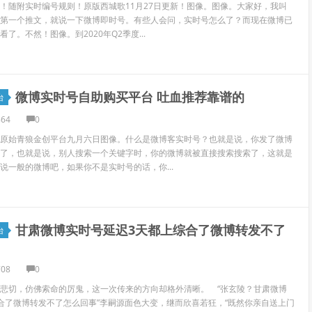
！随附实时编号规则！原版西城歌11月27日更新！图像。图像。大家好，我叫
第一个推文，就说一下微博即时号。有些人会问，实时号怎么了？而现在微博已
了。不然！图像。到2020年Q2季度...
微博实时号自助购买平台 吐血推荐靠谱的
台
864
0
原始青狼金创平台九月六日图像。什么是微博客实时号？也就是说，你发了微博
了，也就是说，别人搜索一个关键字时，你的微博就被直接搜索搜索了，这就是
说一般的微博吧，如果你不是实时号的话，你...
甘肃微博实时号延迟3天都上综合了微博转发不了
台
708
0
悲切，仿佛索命的厉鬼，这一次传来的方向却格外清晰。 “张玄陵？甘肃微博
合了微博转发不了怎么回事”李嗣源面色大变，继而欣喜若狂，“既然你亲自送上门