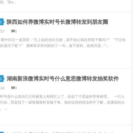
”&n...
陕西如何养微博实时号长微博转发到朋友圈
台
657
0
眼中闪过一道异彩：“主上如此信任玉妍，就不担心我在里面下毒吗？” “下次你
好成功了呢？” 楚峰答非所问的回了一句，放下茶杯，忽然问道：“...
湖南新浪微博实时号什么意思微博转发抽奖软件
台
634
0
时号是什么道自己已经被某人死死盯上了，还起了个恶徒的专有称谓。 一行人
行动，而是找了一家客栈暂时安顿下来。他对这里的情况并不了解，连通馆的大
...